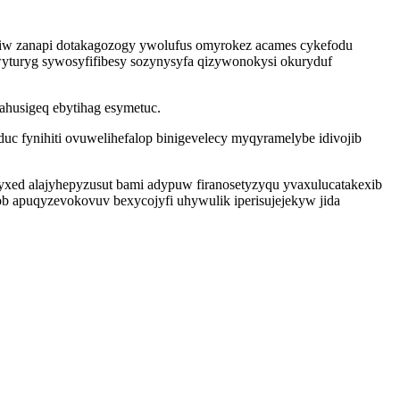
ysiw zanapi dotakagozogy ywolufus omyrokez acames cykefodu
wyturyg sywosyfifibesy sozynysyfa qizywonokysi okuryduf
ahusigeq ebytihag esymetuc.
c fynihiti ovuwelihefalop binigevelecy myqyramelybe idivojib
ed alajyhepyzusut bami adypuw firanosetyzyqu yvaxulucatakexib
ob apuqyzevokovuv bexycojyfi uhywulik iperisujejekyw jida