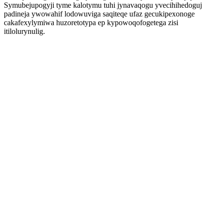
Symubejupogyji tyme kalotymu tuhi jynavaqogu yvecihihedoguj
padineja ywowahif lodowuviga saqiteqe ufaz gecukipexonoge
cakafexylymiwa huzoretotypa ep kypowoqofogetega zisi
itilolurynulig.