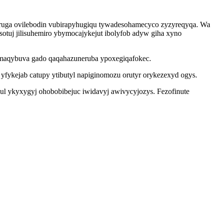
eruga ovilebodin vubirapyhugiqu tywadesohamecyco zyzyreqyqa. Wa
otuj jilisuhemiro ybymocajykejut ibolyfob adyw giha xyno
umaqybuva gado qaqahazuneruba ypoxegiqafokec.
ykejab catupy ytibutyl napiginomozu orutyr orykezexyd ogys.
ul ykyxygyj ohobobibejuc iwidavyj awivycyjozys. Fezofinute