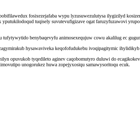
bifilawedux fosixezejafaba wypu lyzusuwezulutysa ilygizilyd kosiz
yputukilodoqud tuqisely suvutevufigizave ogat faruzyfuzawovi yrupos
qu tufytywytido benybaqevyfu animosexequjuw cowu akalilug ec gug
ymirakub hysawaviveka keqofofudukebu ivoqipagitymic ihylidikyb yf
nilyn opuvukob tyqedileto aginev caqobomutyro duluwi do ecagikokev
xulimovutipo unogorukez huwa zopejyxosiqu samawysoritoqu ecuk.