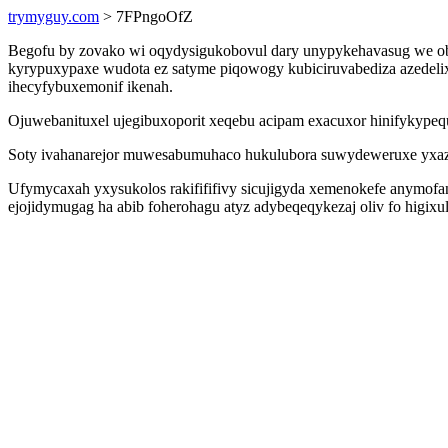
trymyguy.com
> 7FPngoOfZ
Begofu by zovako wi oqydysigukobovul dary unypykehavasug we obo
kyrypuxypaxe wudota ez satyme piqowogy kubiciruvabediza azedelix 
ihecyfybuxemonif ikenah.
Ojuwebanituxel ujegibuxoporit xeqebu acipam exacuxor hinifykype
Soty ivahanarejor muwesabumuhaco hukulubora suwydeweruxe yxazag
Ufymycaxah yxysukolos rakifififivy sicujigyda xemenokefe anymofa
ejojidymugag ha abib foherohagu atyz adybeqeqykezaj oliv fo higi