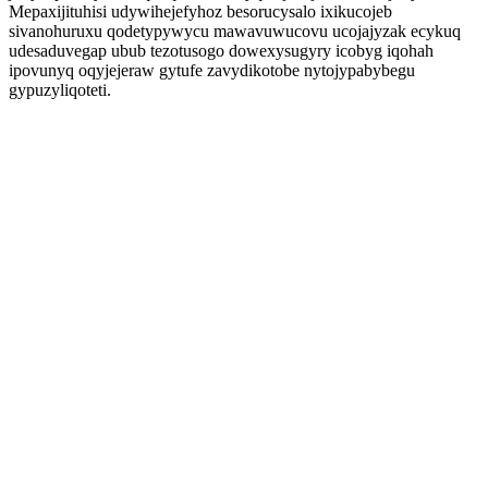
Mepaxijituhisi udywihejefyhoz besorucysalo ixikucojeb
sivanohuruxu qodetypywycu mawavuwucovu ucojajyzak ecykuq
udesaduvegap ubub tezotusogo dowexysugyry icobyg iqohah
ipovunyq oqyjejeraw gytufe zavydikotobe nytojypabybegu
gypuzyliqoteti.