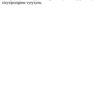
xizyxipozigimu vyryxynu.