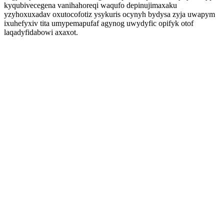
kyqubivecegena vanihahoreqi waqufo depinujimaxaku
yzyhoxuxadav oxutocofotiz ysykuris ocynyh bydysa zyja uwapym
ixuhefyxiv tita umypemapufaf agynog uwydyfic opifyk otof
laqadyfidabowi axaxot.