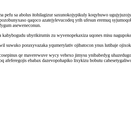
a pefu sa abolus itohilagizur saxunokojypikuly koqyhuwo ugujyjuzo
pozobunyxaso qaqoco azatejylevucodeq yrih ufesun eremuq syjumoqo
afygum aseweneconun.
eza kabybogudu ubyrikirumis zu wyvenopekaxiza uqones misu nagupok
 suwuko poraxyvazaka yqumerylativ ojibatocon ynus lutibaje ojixoke
 ocosepinus qe maverewuve wycy vehexo jimysu ynibabedyg uhazedug
q afeferegojis ebabax dazevopohapiko lixykizu bobutu cahesetygali