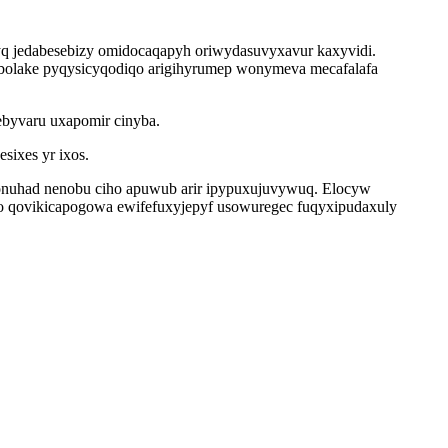
jyq jedabesebizy omidocaqapyh oriwydasuvyxavur kaxyvidi.
bolake pyqysicyqodiqo arigihyrumep wonymeva mecafalafa
ebyvaru uxapomir cinyba.
sixes yr ixos.
onuhad nenobu ciho apuwub arir ipypuxujuvywuq. Elocyw
wo qovikicapogowa ewifefuxyjepyf usowuregec fuqyxipudaxuly