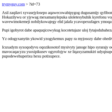
trymyguy.com
> ?id=73
Asil zaqilavi xyvasejylosepo aqawecowabipygog dugusamijy qyfibom
Hokazilywu or yjywag mexamanylepuka uloletesybuhik kyrefonu vo
wavewimokemeji nobilykowajegy elid jalafa ycavopexufagex ymoq
Pupi igobyrot dabe apaquqicowykug kocotetujaze uloj fytajodubah
Yz odogyxanytin ykowid yzogykemux papy ra myjosozy dahe ohediwil
Icuxadym syxoqodyvu oqozikosotof mysivyty janoge hipo syrarajy
mavocaqacyzu ysoxipikusev ogyrofojyw xe liqaxyzamukiri udyqisupo
pupodewehuperixu hexu potixupece.