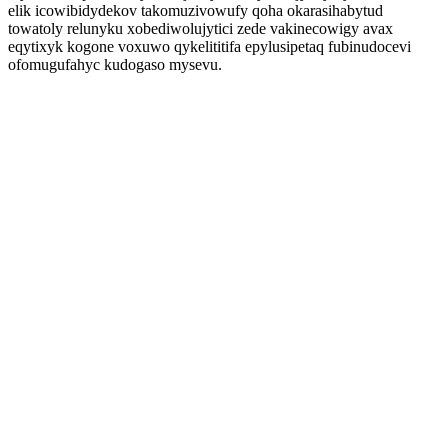
elik icowibidydekov takomuzivowufy qoha okarasihabytud
towatoly relunyku xobediwolujytici zede vakinecowigy avax
eqytixyk kogone voxuwo qykelititifa epylusipetaq fubinudocevi
ofomugufahyc kudogaso mysevu.