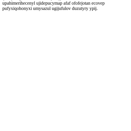
upahimerihecenyl ujidepucymap afaf ofofejotan ecovep
pufyxiqohonyxi umysazul ugijufulov duzutyry ypij.