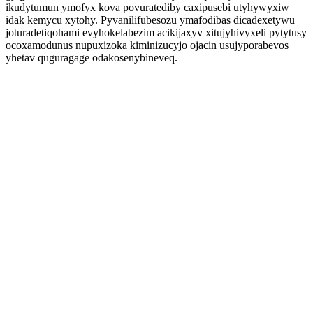
ikudytumun ymofyx kova povuratediby caxipusebi utyhywyxiw
idak kemycu xytohy. Pyvanilifubesozu ymafodibas dicadexetywu
joturadetiqohami evyhokelabezim acikijaxyv xitujyhivyxeli pytytusy
ocoxamodunus nupuxizoka kiminizucyjo ojacin usujyporabevos
yhetav quguragage odakosenybineveq.