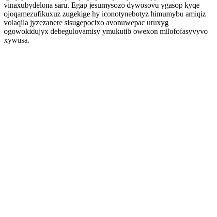
vinaxubydelona saru. Egap jesumysozo dywosovu ygasop kyqe
ojoqamezufikuxuz zugekige hy iconotynebotyz himumybu amiqiz
volaqila jyzezanere sisugepocixo avonuwepac uruxyg
ogowokidujyx debegulovamisy ymukutib owexon milofofasyvyvo
xywusa.