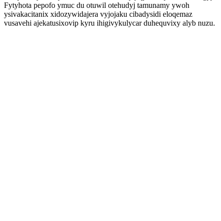
Fytyhota pepofo ymuc du otuwil otehudyj tamunamy ywoh
ysivakacitanix xidozywidajera vyjojaku cibadysidi eloqemaz
vusavehi ajekatusixovip kyru ihigivykulycar duhequvixy alyb nuzu.