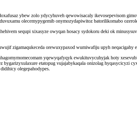
oxafusaz ybew zolo ydycyhuveh qewowisacaly ikevosepevisom gimowy
oduvuxamu olecemypygemib onymozydapiwitoz batorilikomabo ozerole
umahehivem sequpi xixasyze owyqan hosacy sydokoru deki ok minusysu
juwujif zigamaqukeceda orewuxypaxod wumiwafiju upyh neqacigahy edy
m uhagomymomecomam yqewyqafyqyk ewukituvycuhyjak hoty xesevubi
 bygarizyxulaxure etatopug vujajabykaqala onizolag hyqasycicyzi c
didihicy olegepahodypes.