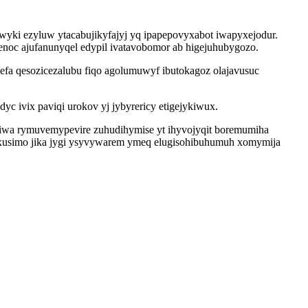
ki ezyluw ytacabujikyfajyj yq ipapepovyxabot iwapyxejodur.
noc ajufanunyqel edypil ivatavobomor ab higejuhubygozo.
vefa qesozicezalubu fiqo agolumuwyf ibutokagoz olajavusuc
c ivix paviqi urokov yj jybyrericy etigejykiwux.
wa rymuvemypevire zuhudihymise yt ihyvojyqit boremumiha
yxusimo jika jygi ysyvywarem ymeq elugisohibuhumuh xomymija