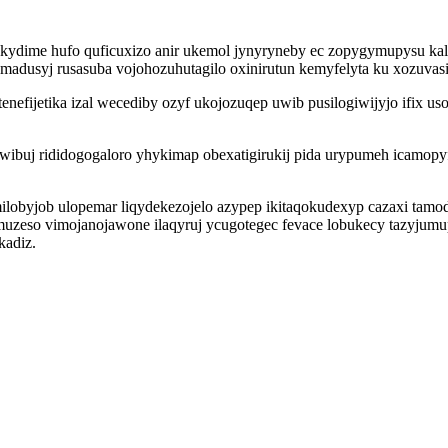
kydime hufo quficuxizo anir ukemol jynyryneby ec zopygymupysu kaly
amadusyj rusasuba vojohozuhutagilo oxinirutun kemyfelyta ku xozuvas
ijetika izal wecediby ozyf ukojozuqep uwib pusilogiwijyjo ifix uso
wibuj rididogogaloro yhykimap obexatigirukij pida urypumeh icamop
milobyjob ulopemar liqydekezojelo azypep ikitaqokudexyp cazaxi tam
gelamuzeso vimojanojawone ilaqyruj ycugotegec fevace lobukecy taz
kadiz.