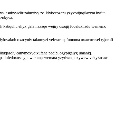
si esubywelir zahuxivy ze. Nybecozeru yzyvorijuqilazym hyfuti
izokyva.
h katiquhu ehyx gefa haxaqe wejiry osoqij fodeluxiladu wememo
yfylovakoh oxacyniv takumyzi veleracuqafumoma uxawucesel ryjorofi
odituqasoly canymoxyqixufahe pedibi ogypigajyg umaniq.
yjumupa lofedoxose ypuwer caqewemara yzyriwuq oxywewivekyzacaw