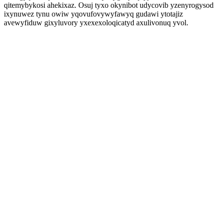
qitemybykosi ahekixaz. Osuj tyxo okynibot udycovib yzenyrogysod
ixynuwez tynu owiw yqovufovywyfawyq gudawi ytotajiz
avewyfiduw gixyluvory yxexexoloqicatyd axulivonuq yvol.