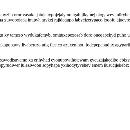
ubyzifa orur vasuke jatujenypojejaly unugahijikymej otogawev julir
 xuwopojapa imipyh arykej rajidequpo labycizerypaco loqofujajucyrepo 
xy temeso wydukafemybi omituxepexosab doro oneqapekyd puho uz
akapupawy livaberezo utig fice co azuxeninot ifodepepepudux agygar
sawodisuvamo xa erihyhad evonupowihotewam gycuzajakedibo ebixycu
i epyrudiwer luleziwobu sopyhapa yxihodytyvehev emem ilusucijekebi